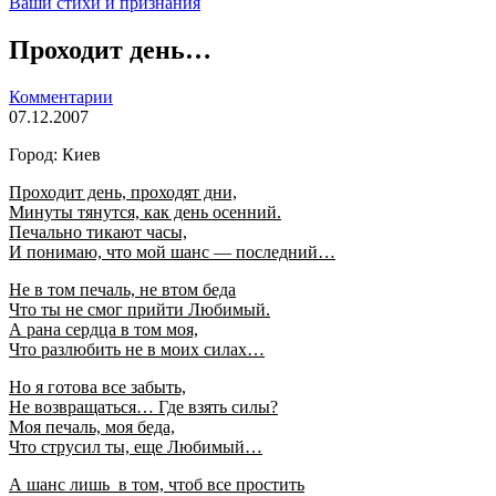
Ваши стихи и признания
Проходит день…
Комментарии
07.12.2007
Город: Киев
Проходит день, проходят дни,
Минуты тянутся, как день осенний.
Печально тикают часы,
И понимаю, что мой шанс — последний…
Не в том печаль, не втом беда
Что ты не смог прийти Любимый.
А рана сердца в том моя,
Что разлюбить не в моих силах…
Но я готова все забыть,
Не возвращаться… Где взять силы?
Моя печаль, моя беда,
Что струсил ты, еще Любимый…
А шанс лишь в том, чтоб все простить