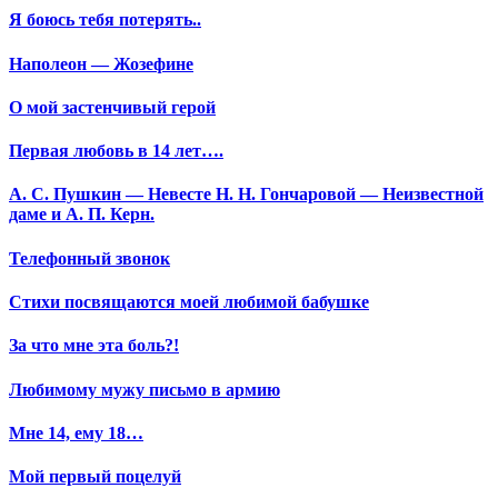
Я боюсь тебя потерять..
Наполеон — Жозефине
О мой застенчивый герой
Первая любовь в 14 лет….
А. С. Пушкин — Невесте Н. Н. Гончаровой — Неизвестной
даме и А. П. Керн.
Телефонный звонок
Стихи посвящаются моей любимой бабушке
За что мне эта боль?!
Любимому мужу письмо в армию
Мне 14, ему 18…
Мой первый поцелуй