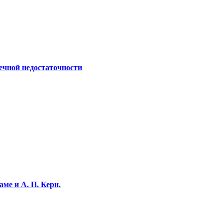
ечной недостаточности
ме и А. П. Керн.