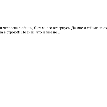
и человека любишь, Я от много отвернусь. Да мне и сейчас не охо
да в строю!!! Но знай, что и мне не …