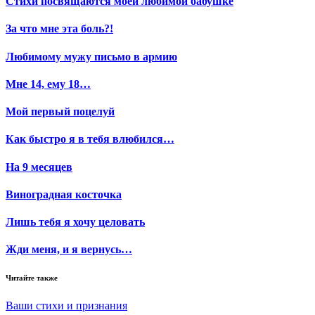
Стихи посвящаются моей любимой бабушке
За что мне эта боль?!
Любимому мужу письмо в армию
Мне 14, ему 18…
Мой первый поцелуй
Как быстро я в тебя влюбился…
На 9 месяцев
Виноградная косточка
Лишь тебя я хочу целовать
Жди меня, и я вернусь…
Читайте также
Ваши стихи и признания