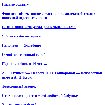
Письмо солдату
Форсига: эффективное средство в комплексной терапии
почечной недостаточности
Если любишь-отпусти.Прощальное письмо.
Я боюсь тебя потерять..
Наполеон — Жозефине
О мой застенчивый герой
Первая любовь в 14 лет….
А. С. Пушкин — Невесте Н. Н. Гончаровой — Неизвестной
даме и А. П. Керн.
Телефонный звонок
Стихи посвящаются моей любимой бабушке
За что мне эта боль?!