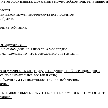
ут нечего доказывать. Доказывать можно доброе имя, репутацию а
дается.
дним махом может перечеркнуть все прожитое.
 обратное.
ила на тебя вину.
 задуматься. . .
а самом деле не я писала, а мое сердце. . .
могла изложить то, что происходило внутри меня.
жизни у меня есть кандидатура получше, наиболее подходящая
е по внимательнее все так и есть).
а будущее, а тут получилось полное ребячество.
жены.
ь немного знает меня, а ты как я знаю смог изучить меня за это 
ставить.