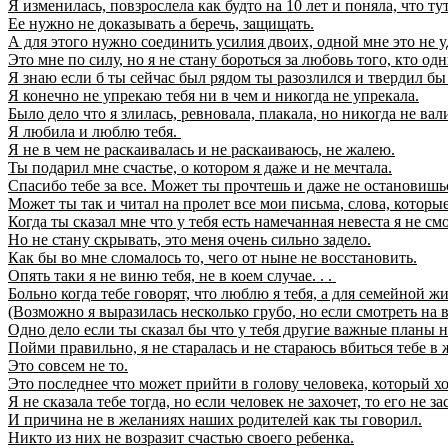
Я изменилась, повзрослела как будто на 10 лет и поняла, что т
Ее нужно не доказывать а беречь, защищать.
А для этого нужно соединить усилия двоих, одной мне это не у
Это мне по силу, но я не стану бороться за любовь того, кто о
Я знаю если б ты сейчас был рядом ты разозлился и твердил бы
Я конечно не упрекаю тебя ни в чем и никогда не упрекала.
Было дело что я злилась, ревновала, плакала, но никогда не вал
Я любила и люблю тебя.
Я не в чем не раскаивалась и не раскаиваюсь, не жалею.
Ты подарил мне счастье, о котором я даже и не мечтала.
Спасибо тебе за все. Может ты прочтешь и даже не остановишься
Может ты так и читал на пролет все мои письма, слова, которые н
Когда ты сказал мне что у тебя есть намечанная невеста я не с
Но не стану скрывать, это меня очень сильно задело.
Как бы во мне сломалось то, чего от ныне не восстановить.
Опять таки я не виню тебя, не в коем случае. . .
Больно когда тебе говорят, что люблю я тебя, а для семейной 
(Возможно я выразилась несколько грубо, но если смотреть на вс
Одно дело если ты сказал бы что у тебя другие важные планы н
Пойми правильно, я не старалась и не стараюсь вбиться тебе в 
Это совсем не то.
Это последнее что может прийти в голову человека, который хот
Я не сказала тебе тогда, но если человек не захочет, то его не за
И причина не в желаниях наших родителей как ты говорил.
Никто из них не возразит счастью своего ребенка.