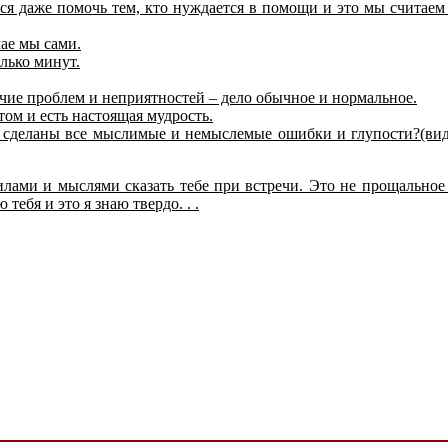
мся даже помочь тем, кто нуждается в помощи и это мы считаем
чае мы сами.
лько минут.
ичие проблем и неприятностей – дело обычное и нормальное.
том и есть настоящая мудрость.
е сделаны все мыслимые и немыслемые ошибки и глупости?(вид
 силами и мыслями сказать тебе при встречи. Это не прощальное
тебя и это я знаю твердо. . .