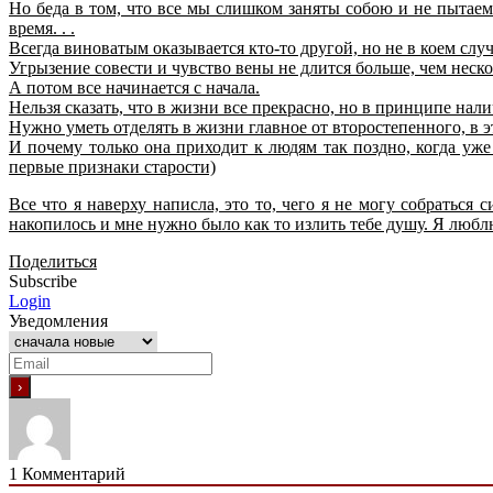
Но беда в том, что все мы слишком заняты собою и не пытае
время. . .
Всегда виноватым оказывается кто-то другой, но не в коем слу
Угрызение совести и чувство вены не длится больше, чем неско
А потом все начинается с начала.
Нельзя сказать, что в жизни все прекрасно, но в принципе нал
Нужно уметь отделять в жизни главное от второстепенного, в э
И почему только она приходит к людям так поздно, когда уж
первые признаки старости)
Все что я наверху написла, это то, чего я не могу собраться
накопилось и мне нужно было как то излить тебе душу. Я люблю 
Поделиться
Subscribe
Login
Уведомления
1
Комментарий