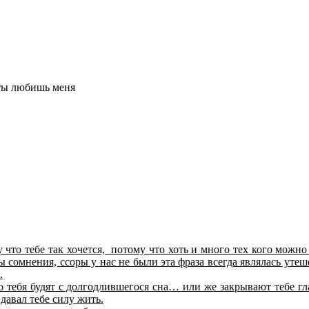
 ты любишь меня
у что тебе так хочется, потому что хоть и много тех кого можн
 бы сомнения, ссоры у нас не были эта фраза всегда являлась уте
.
удто тебя будят с долгодлившегося сна… или же закрывают тебе г
давал тебе силу жить.