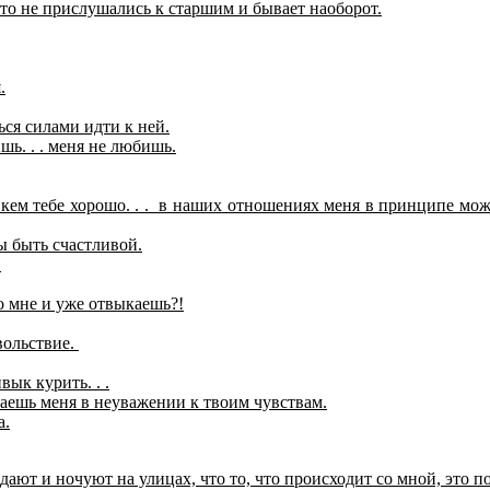
то не прислушались к старшим и бывает наоборот.
.
ься силами идти к ней.
шь. . . меня не любишь.
ем тебе хорошо. . . в наших отношениях меня в принципе можн
ы быть счастливой.
!
о мне и уже отвыкаешь?!
вольствие.
вык курить. . .
каешь меня в неуважении к твоим чувствам.
а.
дают и ночуют на улицах, что то, что происходит со мной, это п