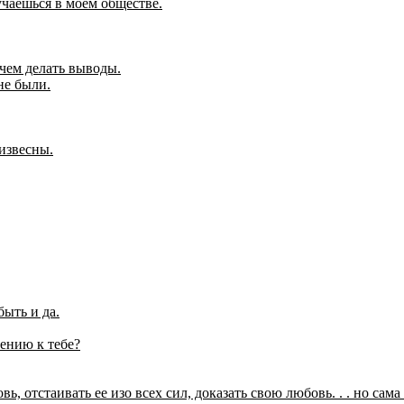
мучаешься в моем обществе.
 чем делать выводы.
не были.
 извесны.
быть и да.
шению к тебе?
ь, отстаивать ее изо всех сил, доказать свою любовь. . . но сам