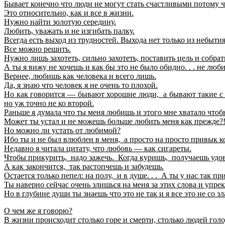
Бывает конечно что люди не могут стать счастливыми потому ч
Это относительно, как и все в жизни.
Нужно найти золотую середину.
Любить, уважать и не изгибать палку.
Всегда есть выход из трудностей. Выхода нет только из небытия
Все можно решить.
Нужно лишь захотеть, сильно захотеть, поставить цель и собрат
А ты я вижу не хочешь и как бы это не было обидно. . . не люби
Вернее, любишь как человека и всего лишь.
Да, я знаю что человек я не очень то плохой.
Но как говорится — бывают хорошие люди, а бывают такие с к
но уж точно не ко второй.
Раньше я думала что ты меня любишь и этого мне хватало чтоб
Может ты устал и не можешь больше любить меня как прежде?
Но можно ли устать от любимой?
Ибо ты и не был влюблен в меня, а просто на просто привык к
Недавно я читала цитату, что любовь — как сигареты.
Чтобы прикурить, надо зажечь. Когда куришь, получаешь удо
А как закончится, так растопчешь и забудешь.
Остается только пепел: на полу, и в душе. . . А ты у нас так при
Ты наверно сейчас очень злишься на меня за этих слова и упре
Но в глубине души ты знаешь что это не так и я все это не со зл
О чем же я говорю?
В жизни происходит столько горе и смерти, столько людей голо