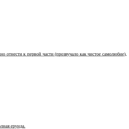
о отнести к первой части (прозвучало как чистое самолюбие),
олная ерунда.