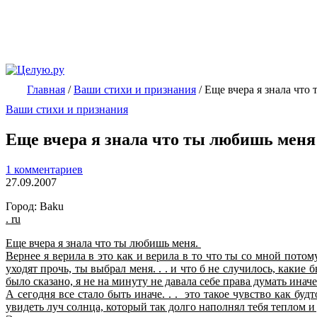
Главная
/
Ваши стихи и признания
/
Еще вчера я знала что
Ваши стихи и признания
Еще вчера я знала что ты любишь меня
1 комментариев
27.09.2007
Город: Baku
. ru
Еще вчера я знала что ты любишь меня.
Вернее я верила в это как и верила в то что ты со мной потом
уходят прочь, ты выбрал меня. . . и что б не случилось, какие
было сказано, я не на минуту не давала себе права думать иначе
А сегодня все стало быть иначе. . . это такое чувство как б
увидеть луч солнца, который так долго наполнял тебя теплом и 