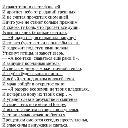
Играют тени в свете фонарей,
И дрогнет небо от рыданий грешных.
И не считая прожитых сном дней,
Ничто уже не станет больше прежним.
И сквозь ту боль, что трогает все души,
Услышит крик безликое светило:
— «Я, ради нас, все правила нарушу!
И то, что будет, есть и раньше было…».
И задрожит под ступнями поляна,
Утихнут птицы, и завоет зверь.
— «А всё-таки, сдаваться ещё рано!!!».
И зашумит ворчливая метель.
И светлым днём, а может ночной тенью,
Из кубка будет выпито вино…
И всё уйдёт под ликом волчьей тени,
И мрак войдёт в открытое окно:
— «Я разорю все земли на твоих владеньях,
И исчерпаю воду их твоих озёр…».
И упадёт слеза в безумстве и смятенье,
И смоет тень по имени «Позор».
И вылетая светом из оврагов и ущелья,
Заставив мрак отчаянно бояться,
Прощеньем смоются сегодня преступленья,
И злые силы вынуждены сдаться.