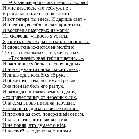
— «О, как же долго звал тебя я с болью!
И мне казалось, что тебя уж нет.
Я ради нас пожертвовал собою…
И вот теперь ты здесь. И даришь свет!».
И превращая слёзы в свет кристалла,
И воскрешая мёртвых из могил,
Ты скажешь: «Просто я устала,
Хранить всех тех, кого ты так любил…».
И снова тень коснётся мимолётно
Тех глаз печальных… и уже пустых.
— «Так значит, звал тебя я тщетно…».
И растворится боль в словах родных.
И ночь туманом снова скроет слёзы,
И лишь одна коснётся её рук…
И обжигаясь тем, чьё имя «Грёзы»,
Она познает боль его разлук.
И разглядев в глазах земную душу,
Что прячет тайну от небесных лик,
Она сама вновь правила нарушит,
Чтобы он сердцем в свет её проник.
И проклиная свет, подаренный огнём,
Она заплачет, потеряв все силы…
И не поняв, что думает о нём,
Она сочтёт его довольно милым…