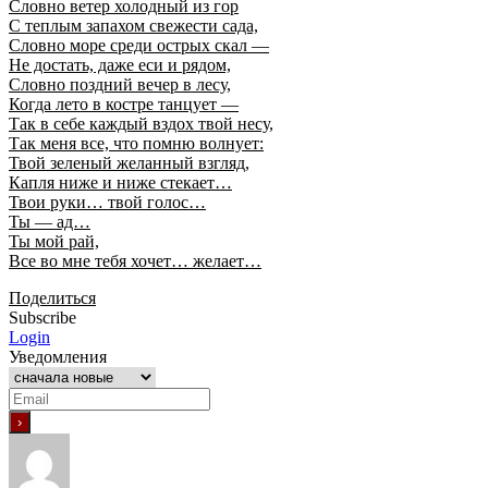
Словно ветер холодный из гор
С теплым запахом свежести сада,
Словно море среди острых скал —
Не достать, даже еси и рядом,
Словно поздний вечер в лесу,
Когда лето в костре танцует —
Так в себе каждый вздох твой несу,
Так меня все, что помню волнует:
Твой зеленый желанный взгляд,
Капля ниже и ниже стекает…
Твои руки… твой голос…
Ты — ад…
Ты мой рай,
Все во мне тебя хочет… желает…
Поделиться
Subscribe
Login
Уведомления