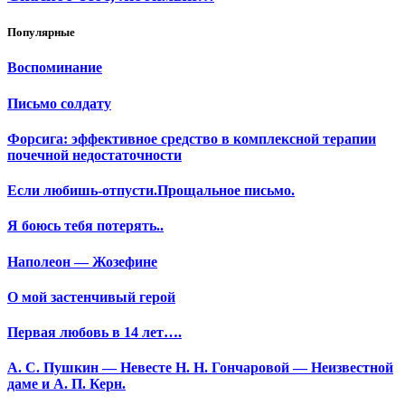
Популярные
Воспоминание
Письмо солдату
Форсига: эффективное средство в комплексной терапии
почечной недостаточности
Если любишь-отпусти.Прощальное письмо.
Я боюсь тебя потерять..
Наполеон — Жозефине
О мой застенчивый герой
Первая любовь в 14 лет….
А. С. Пушкин — Невесте Н. Н. Гончаровой — Неизвестной
даме и А. П. Керн.