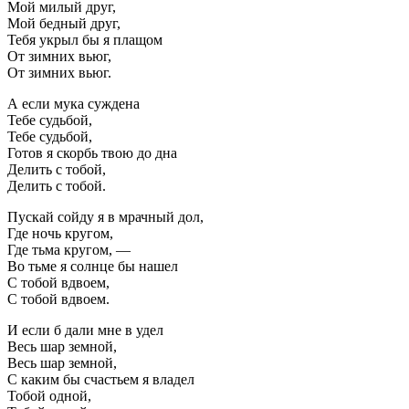
Мой милый друг,
Мой бедный друг,
Тебя укрыл бы я плащом
От зимних вьюг,
От зимних вьюг.
А если мука суждена
Тебе судьбой,
Тебе судьбой,
Готов я скорбь твою до дна
Делить с тобой,
Делить с тобой.
Пускай сойду я в мрачный дол,
Где ночь кругом,
Где тьма кругом, —
Во тьме я солнце бы нашел
С тобой вдвоем,
С тобой вдвоем.
И если б дали мне в удел
Весь шар земной,
Весь шар земной,
С каким бы счастьем я владел
Тобой одной,