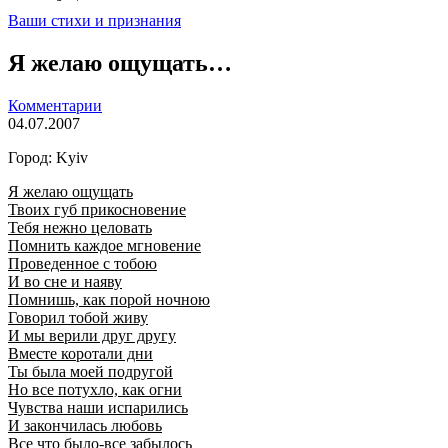
Ваши стихи и признания
Я желаю ощущать…
Комментарии
04.07.2007
Город: Kyiv
Я желаю ощущать
Твоих губ прикосновение
Тебя нежно целовать
Помнить каждое мгновение
Проведенное с тобою
И во сне и наяву
Помнишь, как порой ночною
Говорил тобой живу
И мы верили друг другу
Вместе коротали дни
Ты была моей подругой
Но все потухло, как огни
Чувства наши испарились
И закончилась любовь
Все что было-все забылось