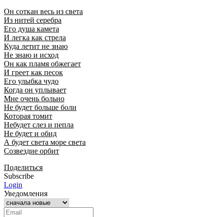
Он соткан весь из света
Из нитей серебра
Его душа камета
И легка как стрела
Куда летит не знаю
Не знаю и исход
Он как пламя обжегает
И греет как песок
Его улыбка чудо
Когда он уплывает
Мне очень больно
Не будет больше боли
Которая томит
Небудет слез и пепла
Не будет и обид
А будет света море света
Созвездие орбит
Поделиться
Subscribe
Login
Уведомления