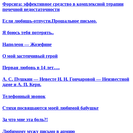
Форсига: эффективное средство в комплексной терапии
почечной недостаточности
Если любишь-отпусти.Прощальное письмо.
Я боюсь тебя потерять..
Наполеон — Жозефине
О мой застенчивый герой
Первая любовь в 14 лет….
А. С. Пушкин — Невесте Н. Н. Гончаровой — Неизвестной
даме и А. П. Керн.
Телефонный звонок
Стихи посвящаются моей любимой бабушке
За что мне эта боль?!
Любимому мужу письмо в армию