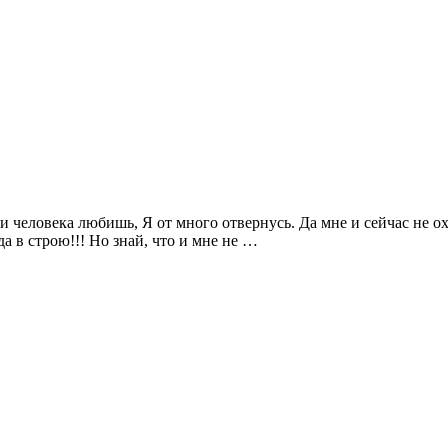
и человека любишь, Я от много отвернусь. Да мне и сейчас не охо
да в строю!!! Но знай, что и мне не …