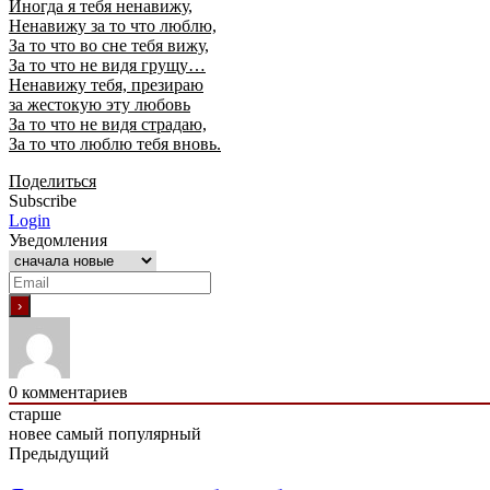
Иногда я тебя ненавижу,
Ненавижу за то что люблю,
За то что во сне тебя вижу,
За то что не видя грущу…
Ненавижу тебя, презираю
за жестокую эту любовь
За то что не видя страдаю,
За то что люблю тебя вновь.
Поделиться
Subscribe
Login
Уведомления
0
комментариев
старше
новее
самый популярный
Предыдущий