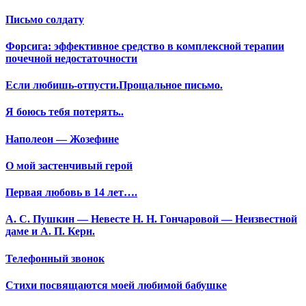
Письмо солдату
Форсига: эффективное средство в комплексной терапии
почечной недостаточности
Если любишь-отпусти.Прощальное письмо.
Я боюсь тебя потерять..
Наполеон — Жозефине
О мой застенчивый герой
Первая любовь в 14 лет….
А. С. Пушкин — Невесте Н. Н. Гончаровой — Неизвестной
даме и А. П. Керн.
Телефонный звонок
Стихи посвящаются моей любимой бабушке