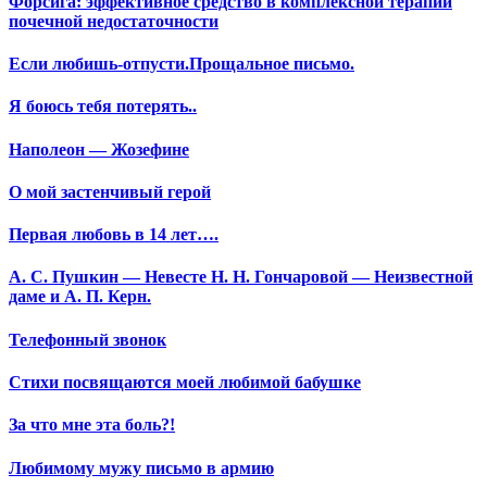
Форсига: эффективное средство в комплексной терапии
почечной недостаточности
Если любишь-отпусти.Прощальное письмо.
Я боюсь тебя потерять..
Наполеон — Жозефине
О мой застенчивый герой
Первая любовь в 14 лет….
А. С. Пушкин — Невесте Н. Н. Гончаровой — Неизвестной
даме и А. П. Керн.
Телефонный звонок
Стихи посвящаются моей любимой бабушке
За что мне эта боль?!
Любимому мужу письмо в армию