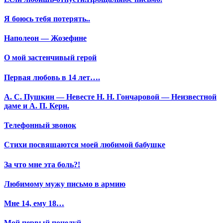
Я боюсь тебя потерять..
Наполеон — Жозефине
О мой застенчивый герой
Первая любовь в 14 лет….
А. С. Пушкин — Невесте Н. Н. Гончаровой — Неизвестной
даме и А. П. Керн.
Телефонный звонок
Стихи посвящаются моей любимой бабушке
За что мне эта боль?!
Любимому мужу письмо в армию
Мне 14, ему 18…
Мой первый поцелуй