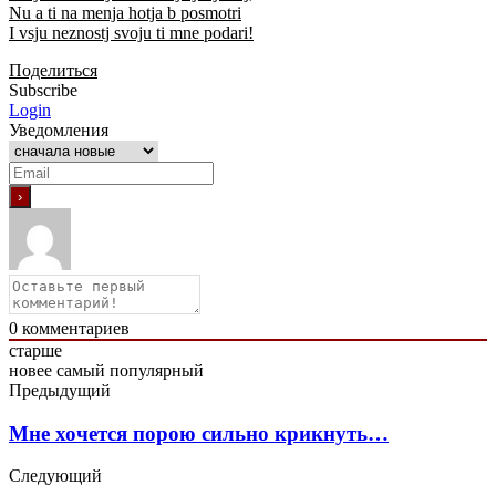
Nu a ti na menja hotja b posmotri
I vsju neznostj svoju ti mne podari!
Поделиться
Subscribe
Login
Уведомления
0
комментариев
старше
новее
самый популярный
Предыдущий
Мне хочется порою сильно крикнуть…
Следующий