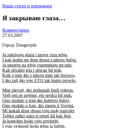
Ваши стихи и признания
Я закрываю глаза…
Комментарии
27.03.2007
Город: Daugavpils
Ja zakrivaju glaza i snova vizu tebja,
I kak hotim mi drug druga s taboju ljubja.
Ja smotrju na tebja,vspominaju tot mig,
Kak slivalisj tela i sliwan bil krik,
Krik o tom 4to s taboju mne tak horowo,
I 4to zalj 4to vsje ETO tak bistro prowlo.
Mne plevatj, 4to podumali ljudi vokrug,
Vedj oni ne pojmut, eto serdca bil stuk.
Ono stu4alo o tom,4to hotelosj ljubvi,
Ono stu4alo o tom, 4to menja ti Vozjmi.
Mi laskali drug druga vsju no4j naprolet
Toljko zalko sutra ti opjatj bil kak ljed.
Ja kone4no ho4u vsjo povtoritj,
I vsju ve4nostj ho4u tebja ja ljubitj,