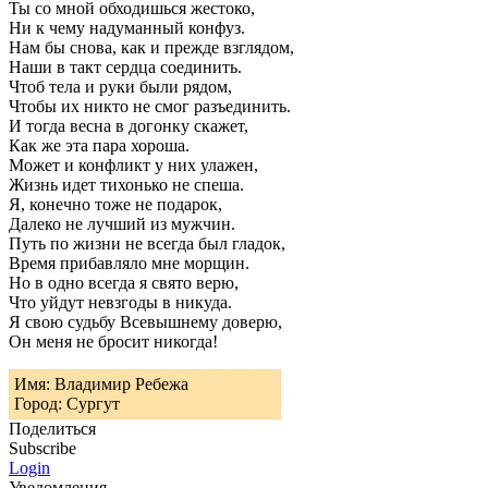
Ты со мной обходишься жестоко,
Ни к чему надуманный конфуз.
Нам бы снова, как и прежде взглядом,
Наши в такт сердца соединить.
Чтоб тела и руки были рядом,
Чтобы их никто не смог разъединить.
И тогда весна в догонку скажет,
Как же эта пара хороша.
Может и конфликт у них улажен,
Жизнь идет тихонько не спеша.
Я, конечно тоже не подарок,
Далеко не лучший из мужчин.
Путь по жизни не всегда был гладок,
Время прибавляло мне морщин.
Но в одно всегда я свято верю,
Что уйдут невзгоды в никуда.
Я свою судьбу Всевышнему доверю,
Он меня не бросит никогда!
Имя: Владимир Ребежа
Город: Сургут
Поделиться
Subscribe
Login
Уведомления