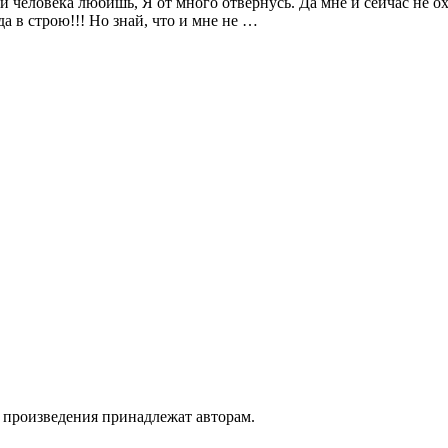
и человека любишь, Я от много отвернусь. Да мне и сейчас не охо
да в строю!!! Но знай, что и мне не …
а произведения принадлежат авторам.