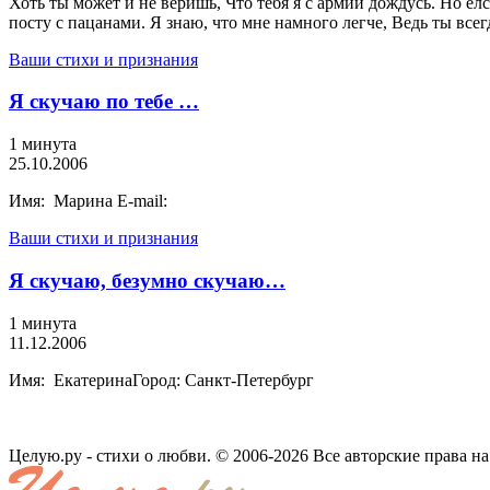
Хоть ты может и не веришь, Что тебя я с армии дождусь. Но елс
посту с пацанами. Я знаю, что мне намного легче, Ведь ты всег
Ваши стихи и признания
Я скучаю по тебе …
1 минута
25.10.2006
Имя: Марина E-mail:
Ваши стихи и признания
Я скучаю, безумно скучаю…
1 минута
11.12.2006
Имя: ЕкатеринаГород: Санкт-Петербург
Целую.ру - стихи о любви. © 2006-2026 Все авторские права н