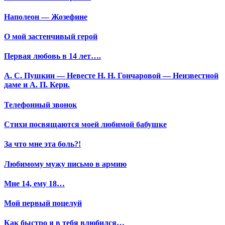
Наполеон — Жозефине
О мой застенчивый герой
Первая любовь в 14 лет….
А. С. Пушкин — Невесте Н. Н. Гончаровой — Неизвестной
даме и А. П. Керн.
Телефонный звонок
Стихи посвящаются моей любимой бабушке
За что мне эта боль?!
Любимому мужу письмо в армию
Мне 14, ему 18…
Мой первый поцелуй
Как быстро я в тебя влюбился…