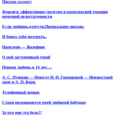
Письмо солдату
Форсига: эффективное средство в комплексной терапии
почечной недостаточности
Если любишь-отпусти.Прощальное письмо.
Я боюсь тебя потерять..
Наполеон — Жозефине
О мой застенчивый герой
Первая любовь в 14 лет….
А. С. Пушкин — Невесте Н. Н. Гончаровой — Неизвестной
даме и А. П. Керн.
Телефонный звонок
Стихи посвящаются моей любимой бабушке
За что мне эта боль?!