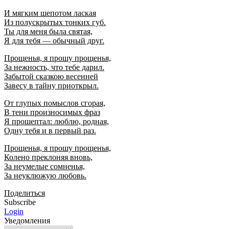
И мягким шепотом лаская
Из полускрытых тонких губ.
Ты для меня была святая,
Я для тебя — обычный друг.
Прощенья, я прошу прощенья,
За нежность, что тебе дарил.
Забытой сказкою весенней
Завесу в тайну приоткрыл.
От глупых помыслов сгорая,
В тени произносимых фраз
Я прошептал: люблю, родная,
Одну тебя и в первый раз.
Прощенья, я прошу прощенья,
Колено преклоняя вновь,
За неумелые сомненья,
За неуклюжую любовь.
Поделиться
Subscribe
Login
Уведомления