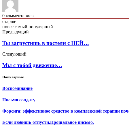
0
комментариев
старше
новее
самый популярный
Предыдущий
Ты загрустишь в постели с НЕЙ…
Следующий
Мы с тобой движение…
Популярные
Воспоминание
Письмо солдату
Форсига: эффективное средство в комплексной терапии поч
Если любишь-отпусти.Прощальное письмо.