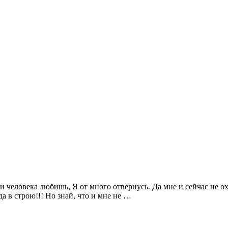
и человека любишь, Я от много отвернусь. Да мне и сейчас не охо
да в строю!!! Но знай, что и мне не …