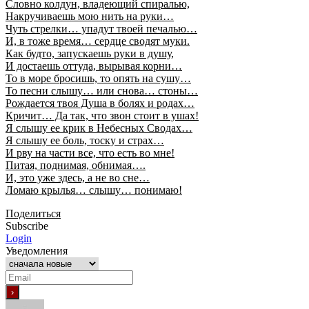
Словно колдун, владеющий спиралью,
Накручиваешь мою нить на руки…
Чуть стрелки… упадут твоей печалью…
И, в тоже время… сердце сводят муки.
Как будто, запускаешь руки в душу,
И достаешь оттуда, вырывая корни…
То в море бросишь, то опять на сушу…
То песни слышу… или снова… стоны…
Рождается твоя Душа в болях и родах…
Кричит… Да так, что звон стоит в ушах!
Я слышу ее крик в Небесных Сводах…
Я слышу ее боль, тоску и страх…
И рву на части все, что есть во мне!
Питая, поднимая, обнимая….
И, это уже здесь, а не во сне…
Ломаю крылья… слышу… понимаю!
Поделиться
Subscribe
Login
Уведомления