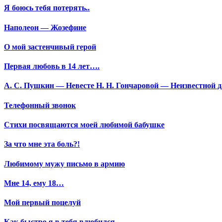
Я боюсь тебя потерять..
Наполеон — Жозефине
О мой застенчивый герой
Первая любовь в 14 лет….
А. С. Пушкин — Невесте Н. Н. Гончаровой — Неизвестной да
Телефонный звонок
Стихи посвящаются моей любимой бабушке
За что мне эта боль?!
Любимому мужу письмо в армию
Мне 14, ему 18…
Мой первый поцелуй
Как быстро я в тебя влюбился…