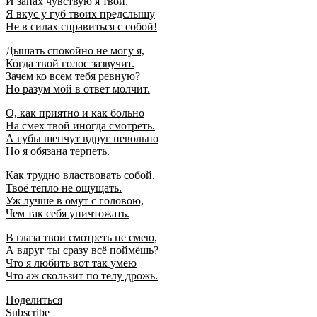
И запах чувствую я твой,
Я вкус у губ твоих предслышу
Не в силах справиться с собой!
Дышать спокойно не могу я,
Когда твой голос зазвучит.
Зачем ко всем тебя ревную?
Но разум мой в ответ молчит.
О, как приятно и как больно
На смех твой иногда смотреть.
А губы шепчут вдруг невольно
Но я обязана терпеть.
Как трудно властвовать собой,
Твоё тепло не ощущать.
Уж лучше в омут с головою,
Чем так себя уничтожать.
В глаза твои смотреть не смею,
А вдруг ты сразу всё поймёшь?
Что я любить вот так умею
Что аж скользит по телу дрожь.
Поделиться
Subscribe