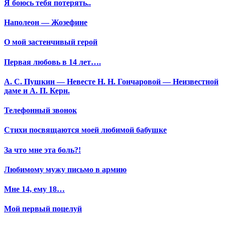
Я боюсь тебя потерять..
Наполеон — Жозефине
О мой застенчивый герой
Первая любовь в 14 лет….
А. С. Пушкин — Невесте Н. Н. Гончаровой — Неизвестной
даме и А. П. Керн.
Телефонный звонок
Стихи посвящаются моей любимой бабушке
За что мне эта боль?!
Любимому мужу письмо в армию
Мне 14, ему 18…
Мой первый поцелуй