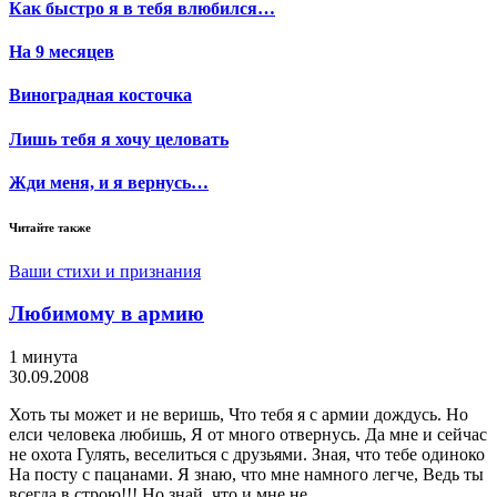
Как быстро я в тебя влюбился…
На 9 месяцев
Виноградная косточка
Лишь тебя я хочу целовать
Жди меня, и я вернусь…
Читайте также
Ваши стихи и признания
Любимому в армию
1 минута
30.09.2008
Хоть ты может и не веришь, Что тебя я с армии дождусь. Но
елси человека любишь, Я от много отвернусь. Да мне и сейчас
не охота Гулять, веселиться с друзьями. Зная, что тебе одиноко
На посту с пацанами. Я знаю, что мне намного легче, Ведь ты
всегда в строю!!! Но знай, что и мне не …