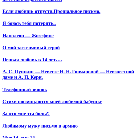
Если любишь-отпусти.Прощальное письмо.
Я боюсь тебя потерять..
Наполеон — Жозефине
О мой застенчивый герой
Первая любовь в 14 лет….
А. С. Пушкин — Невесте Н. Н. Гончаровой — Неизвестной
даме и А. П. Керн.
Телефонный звонок
Стихи посвящаются моей любимой бабушке
За что мне эта боль?!
Любимому мужу письмо в армию
Мне 14, ему 18…