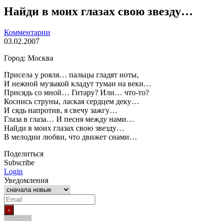
Найди в моих глазах свою звезду…
Комментарии
03.02.2007
Город: Москва
Присела у рояля… пальцы гладят ноты,
И нежной музыкой кладут туман на веки…
Присядь со мной… Гитару? Или… что-то?
Коснись струны, лаская сердцем деку…
И сядь напротив, я свечу зажгу…
Глаза в глаза… И песня между нами…
Найди в моих глазах свою звезду…
В мелодии любви, что движет снами…
Поделиться
Subscribe
Login
Уведомления