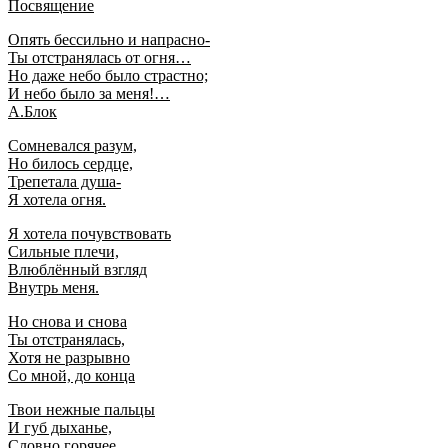
Посвящение
Опять бессильно и напрасно-
Ты отстранялась от огня…
Но даже небо было страстно;
И небо было за меня!…
А.Блок
Сомневался разум,
Но билось сердце,
Трепетала душа-
Я хотела огня.
Я хотела почувствовать
Сильные плечи,
Влюблённый взгляд
Внутрь меня.
Но снова и снова
Ты отстранялась,
Хотя не разрывно
Со мной, до конца
Твои нежные пальцы
И губ дыханье,
Словно горячее