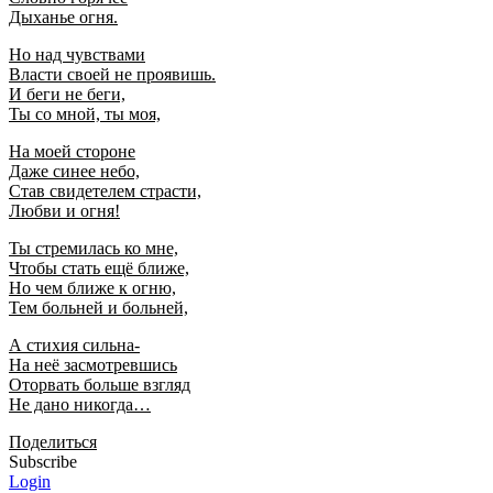
Дыханье огня.
Но над чувствами
Власти своей не проявишь.
И беги не беги,
Ты со мной, ты моя,
На моей стороне
Даже синее небо,
Став свидетелем страсти,
Любви и огня!
Ты стремилась ко мне,
Чтобы стать ещё ближе,
Но чем ближе к огню,
Тем больней и больней,
А стихия сильна-
На неё засмотревшись
Оторвать больше взгляд
Не дано никогда…
Поделиться
Subscribe
Login