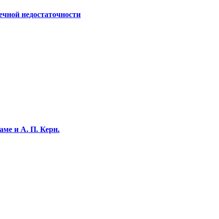
ечной недостаточности
ме и А. П. Керн.