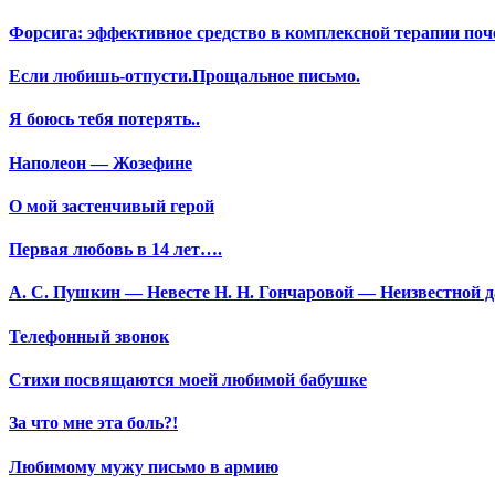
Форсига: эффективное средство в комплексной терапии поч
Если любишь-отпусти.Прощальное письмо.
Я боюсь тебя потерять..
Наполеон — Жозефине
О мой застенчивый герой
Первая любовь в 14 лет….
А. С. Пушкин — Невесте Н. Н. Гончаровой — Неизвестной да
Телефонный звонок
Стихи посвящаются моей любимой бабушке
За что мне эта боль?!
Любимому мужу письмо в армию