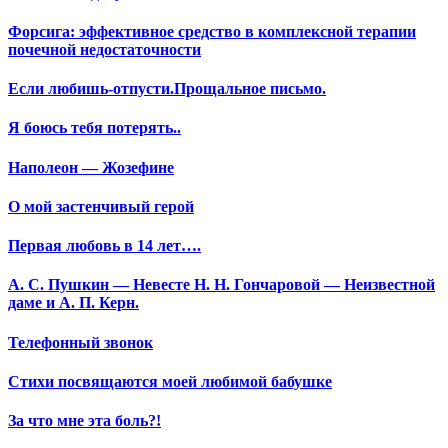
Форсига: эффективное средство в комплексной терапии
почечной недостаточности
Если любишь-отпусти.Прощальное письмо.
Я боюсь тебя потерять..
Наполеон — Жозефине
О мой застенчивый герой
Первая любовь в 14 лет….
А. С. Пушкин — Невесте Н. Н. Гончаровой — Неизвестной
даме и А. П. Керн.
Телефонный звонок
Стихи посвящаются моей любимой бабушке
За что мне эта боль?!