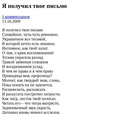
Я получил твое письмо
1 комментариев
13.10.2009
Я получил твое письмо
Спокойное, чуть-чуть ревнивое,
Украшенное все тесьмой,
В которой нечто есть ленивое,
Интимное, как твой халат.
О лик, о крик воспоминания!
Тесьма украсила разлад
Травой забвения сознания
И воскрешением услад.
В чем не права и в чем права
Провидица моя, пророчица?
Молчат, как твердый знак, слова,
Пока понять их не захочется,
Расшевелить, распоясать
И раскусить построчно хитрости.
Как тигр, листок твой полосат,
Читать его – что тигра вытрясти,
Заднеязычный звук украсть.
Дотошно кровь чернил исследуя,