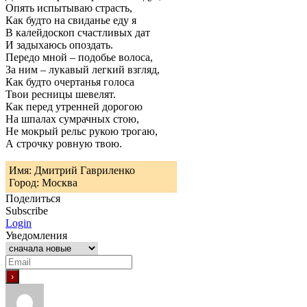
Опять испытываю страсть,
Как будто на свиданье еду я
В калейдоскоп счастливых дат
И задыхаюсь опоздать.
Передо мной – подобье волоса,
За ним – лукавый легкий взгляд,
Как будто очертанья голоса
Твои ресницы шевелят.
Как перед утренней дорогою
На шпалах сумрачных стою,
Не мокрый рельс рукою трогаю,
А строчку ровную твою.
Имя: Дмитрий Гавриленко
Город: Москва
Поделиться
Subscribe
Login
Уведомления