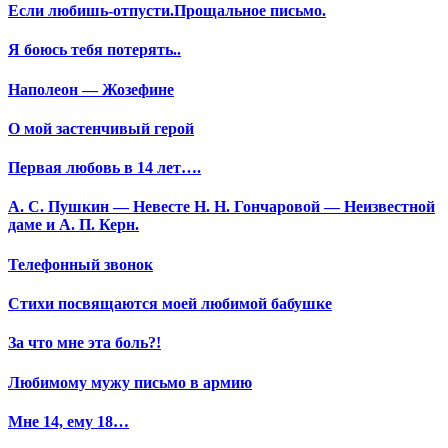
Если любишь-отпусти.Прощальное письмо.
Я боюсь тебя потерять..
Наполеон — Жозефине
О мой застенчивый герой
Первая любовь в 14 лет….
А. С. Пушкин — Невесте Н. Н. Гончаровой — Неизвестной
даме и А. П. Керн.
Телефонный звонок
Стихи посвящаются моей любимой бабушке
За что мне эта боль?!
Любимому мужу письмо в армию
Мне 14, ему 18…