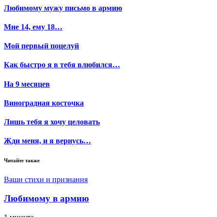
Любимому мужу письмо в армию
Мне 14, ему 18…
Мой первый поцелуй
Как быстро я в тебя влюбился…
На 9 месяцев
Виноградная косточка
Лишь тебя я хочу целовать
Жди меня, и я вернусь…
Читайте также
Ваши стихи и признания
Любимому в армию