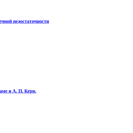
ечной недостаточности
ме и А. П. Керн.