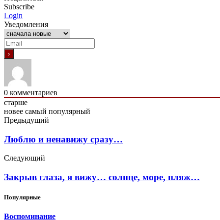
Subscribe
Login
Уведомления
0
комментариев
старше
новее
самый популярный
Предыдущий
Люблю и ненавижу сразу…
Следующий
Закрыв глаза, я вижу… солнце, море, пляж…
Популярные
Воспоминание