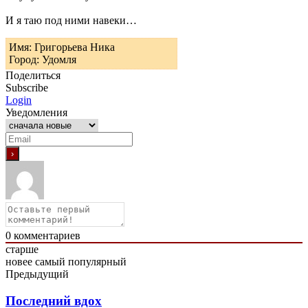
И я таю под ними навеки…
Имя: Григорьева Ника
Город: Удомля
Поделиться
Subscribe
Login
Уведомления
0
комментариев
старше
новее
самый популярный
Предыдущий
Последний вдох