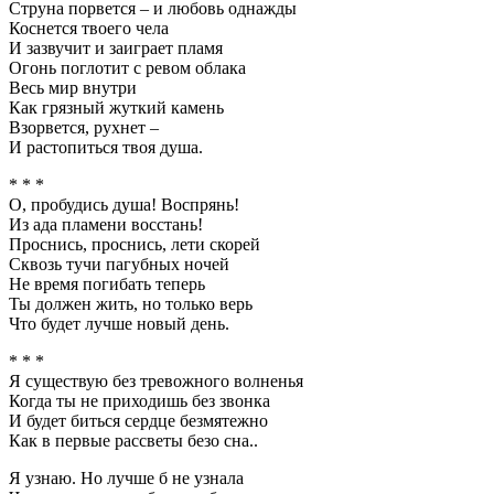
Струна порвется – и любовь однажды
Коснется твоего чела
И зазвучит и заиграет пламя
Огонь поглотит с ревом облака
Весь мир внутри
Как грязный жуткий камень
Взорвется, рухнет –
И растопиться твоя душа.
* * *
О, пробудись душа! Воспрянь!
Из ада пламени восстань!
Проснись, проснись, лети скорей
Сквозь тучи пагубных ночей
Не время погибать теперь
Ты должен жить, но только верь
Что будет лучше новый день.
* * *
Я существую без тревожного волненья
Когда ты не приходишь без звонка
И будет биться сердце безмятежно
Как в первые рассветы безо сна..
Я узнаю. Но лучше б не узнала