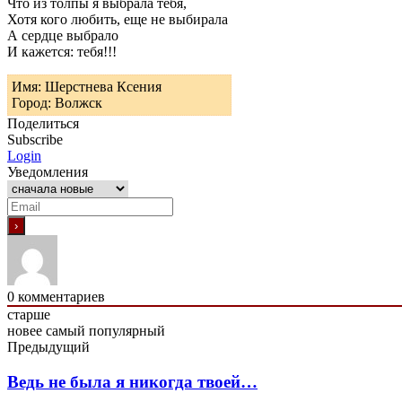
Что из толпы я выбрала тебя,
Хотя кого любить, еще не выбирала
А сердце выбрало
И кажется: тебя!!!
Имя: Шерстнева Ксения
Город: Волжск
Поделиться
Subscribe
Login
Уведомления
0
комментариев
старше
новее
самый популярный
Предыдущий
Ведь не была я никогда твоей…