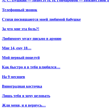
А. С. Пушкин — Невесте Н. Н. Гончаровой — Неизвестной да
Телефонный звонок
Стихи посвящаются моей любимой бабушке
За что мне эта боль?!
Любимому мужу письмо в армию
Мне 14, ему 18…
Мой первый поцелуй
Как быстро я в тебя влюбился…
На 9 месяцев
Виноградная косточка
Лишь тебя я хочу целовать
Жди меня, и я вернусь…