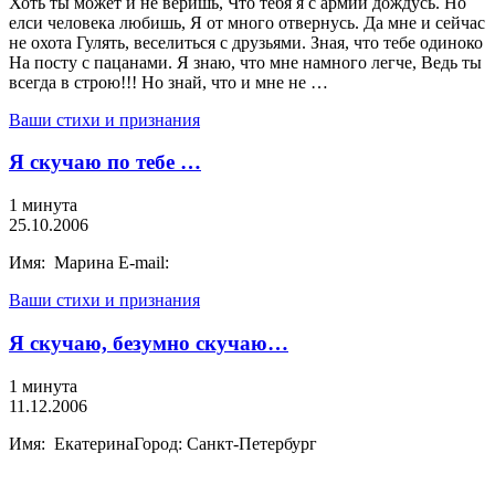
Хоть ты может и не веришь, Что тебя я с армии дождусь. Но
елси человека любишь, Я от много отвернусь. Да мне и сейчас
не охота Гулять, веселиться с друзьями. Зная, что тебе одиноко
На посту с пацанами. Я знаю, что мне намного легче, Ведь ты
всегда в строю!!! Но знай, что и мне не …
Ваши стихи и признания
Я скучаю по тебе …
1 минута
25.10.2006
Имя: Марина E-mail:
Ваши стихи и признания
Я скучаю, безумно скучаю…
1 минута
11.12.2006
Имя: ЕкатеринаГород: Санкт-Петербург