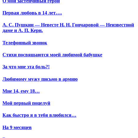
О мой застенчивый герой
Первая любовь в 14 лет….
А. С. Пушкин — Невесте Н. Н. Гончаровой — Неизвестной
даме и А. П. Керн.
Телефонный звонок
Стихи посвящаются моей любимой бабушке
За что мне эта боль?!
Любимому мужу письмо в армию
Мне 14, ему 18…
Мой первый поцелуй
Как быстро я в тебя влюбился…
На 9 месяцев