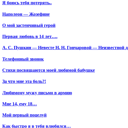
Я боюсь тебя потерять..
Наполеон — Жозефине
О мой застенчивый герой
Первая любовь в 14 лет….
А. С. Пушкин — Невесте Н. Н. Гончаровой — Неизвестной да
Телефонный звонок
Стихи посвящаются моей любимой бабушке
За что мне эта боль?!
Любимому мужу письмо в армию
Мне 14, ему 18…
Мой первый поцелуй
Как быстро я в тебя влюбился…