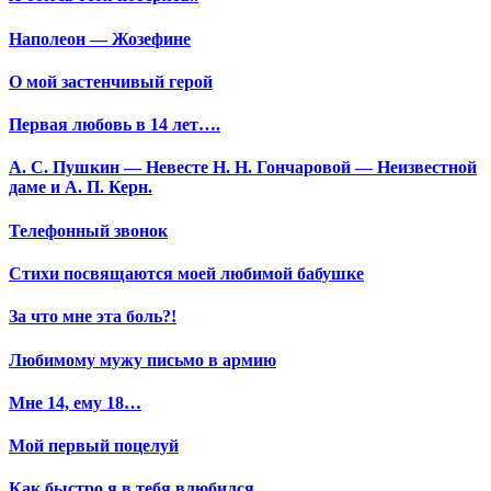
Наполеон — Жозефине
О мой застенчивый герой
Первая любовь в 14 лет….
А. С. Пушкин — Невесте Н. Н. Гончаровой — Неизвестной
даме и А. П. Керн.
Телефонный звонок
Стихи посвящаются моей любимой бабушке
За что мне эта боль?!
Любимому мужу письмо в армию
Мне 14, ему 18…
Мой первый поцелуй
Как быстро я в тебя влюбился…