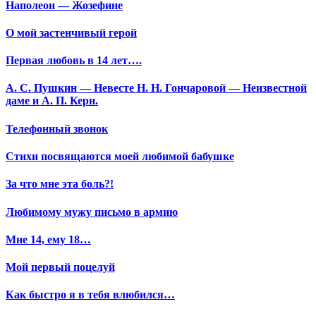
Наполеон — Жозефине
О мой застенчивый герой
Первая любовь в 14 лет….
А. С. Пушкин — Невесте Н. Н. Гончаровой — Неизвестной
даме и А. П. Керн.
Телефонный звонок
Стихи посвящаются моей любимой бабушке
За что мне эта боль?!
Любимому мужу письмо в армию
Мне 14, ему 18…
Мой первый поцелуй
Как быстро я в тебя влюбился…