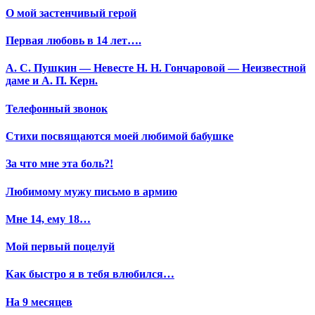
О мой застенчивый герой
Первая любовь в 14 лет….
А. С. Пушкин — Невесте Н. Н. Гончаровой — Неизвестной
даме и А. П. Керн.
Телефонный звонок
Стихи посвящаются моей любимой бабушке
За что мне эта боль?!
Любимому мужу письмо в армию
Мне 14, ему 18…
Мой первый поцелуй
Как быстро я в тебя влюбился…
На 9 месяцев