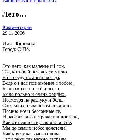
Ваши стихи и признания
Лето…
Комментарии
29.11.2006
Имя:
Колючка
Город: С-Пб.
Это лето, как маленький сон,
Тот, который остался со мною.
Я его буду помнить всегда,
Ведь он нас познакомил с тобою.
Было сказочно всё и легко,
Было больно и очень обидно.
Несмотря на разлуку и боль,
Слёз моих этим летом не видно.
Помню ночи бессонные те,
И рассвет, что встречали в постели,
Как от нежности, словно во сне,
Мы до самых небес долетели!
Как кружилась моя голова,
Твои руки так нежно ласкали,