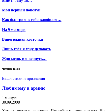
Мне 14, ему 18…
Мой первый поцелуй
Как быстро я в тебя влюбился…
На 9 месяцев
Виноградная косточка
Лишь тебя я хочу целовать
Жди меня, и я вернусь…
Читайте также
Ваши стихи и признания
Любимому в армию
1 минута
30.09.2008
Хоть ты может и не веришь, Что тебя я с армии дождусь. Но