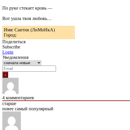
По руке стекает кровь —
Вот ушла твоя любовь…
Имя: Сантик (ЛиМоНкА)
Город:
Поделиться
Subscribe
Login
Уведомления
4
комментариев
старше
новее
самый популярный