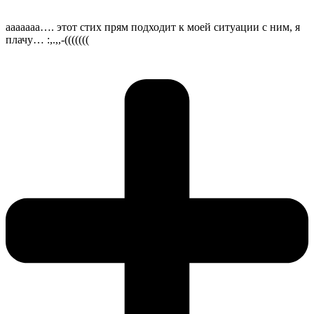
ааааааа…. этот стих прям подходит к моей ситуации с ним, я
плачу… :,.,,-(((((((