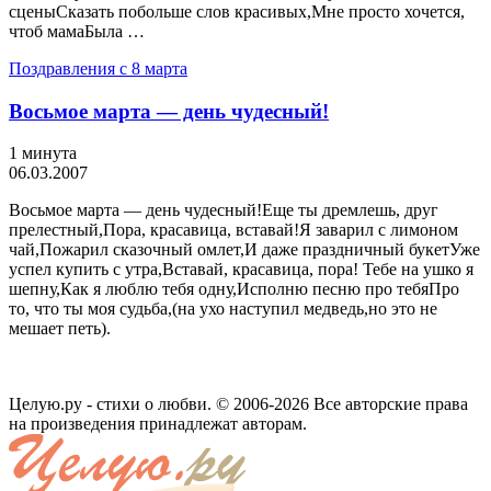
сценыСказать побольше слов красивых,Мне просто хочется,
чтоб мамаБыла …
Поздравления с 8 марта
Восьмое марта — день чудесный!
1 минута
06.03.2007
Восьмое марта — день чудесный!Еще ты дремлешь, друг
прелестный,Пора, красавица, вставай!Я заварил с лимоном
чай,Пожарил сказочный омлет,И даже праздничный букетУже
успел купить с утра,Вставай, красавица, пора! Тебе на ушко я
шепну,Как я люблю тебя одну,Исполню песню про тебяПро
то, что ты моя судьба,(на ухо наступил медведь,но это не
мешает петь).
Целую.ру - стихи о любви. © 2006-2026 Все авторские права
на произведения принадлежат авторам.