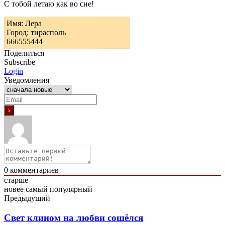
С тобой летаю как во сне!
Имя: Лера
Город: тирасполь
666555444
Поделиться
Subscribe
Login
Уведомления
0
комментариев
старше
новее
самый популярный
Предыдущий
Свет клином на любви сошёлся