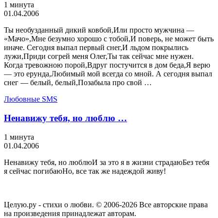
1 минута
01.04.2006
Ты необузданный дикий ковбой,Или просто мужчина —
«Мачо»,Мне безумно хорошо с тобой,И поверь, не может быть
иначе. Сегодня выпал первый снег,И льдом покрылись
лужи,Приди согрей меня Олег,Ты так сейчас мне нужен.
Когда тревожною порой,Вдруг постучится в дом беда,Я верю
— это ерунда,Любимый мой всегда со мной. А сегодня выпал
снег — белый, белый,Позабыла про свой …
Любовные SMS
Ненавижу тебя, но люблю …
1 минута
01.04.2006
Ненавижу тебя, но люблюИ за это я в жизни страдаюБез тебя
я сейчас погибаюНо, все так же надеждой живу!
Целую.ру - стихи о любви. © 2006-2026 Все авторские права
на произведения принадлежат авторам.