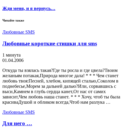
Жди меня, и я вернусь…
Читайте также
Любовные SMS
Любовные короткие стишки для sms
1 минута
01.04.2006
Откуда ты взялась такая?Где ты росла и где цвела?Твоим
желаньям потакая,Природа многое дала! * * * Чем станет
любовь твоя:Песней, хлебом, кипящей сталью,Соколом в
поднебесье,Морем за дальней далью?Или, сорвавшись с
выси,Камнем в глубь сердца канет,От нас от самих
зависит,Чем любовь наша станет. * * * Хочу, чтоб ты была
красиваДушой и обликом всегда,Чтоб нам разлука …
Любовные SMS
Для него …