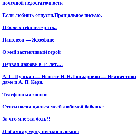
почечной недостаточности
Если любишь-отпусти.Прощальное письмо.
Я боюсь тебя потерять..
Наполеон — Жозефине
О мой застенчивый герой
Первая любовь в 14 лет….
А. С. Пушкин — Невесте Н. Н. Гончаровой — Неизвестной
даме и А. П. Керн.
Телефонный звонок
Стихи посвящаются моей любимой бабушке
За что мне эта боль?!
Любимому мужу письмо в армию