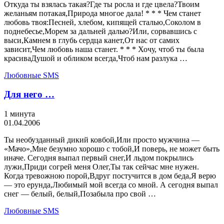
Откуда ты взялась такая?Где ты росла и где цвела?Твоим
желаньям потакая,Природа многое дала! * * * Чем станет
любовь твоя:Песней, хлебом, кипящей сталью,Соколом в
поднебесье,Морем за дальней далью?Или, сорвавшись с
выси,Камнем в глубь сердца канет,От нас от самих
зависит,Чем любовь наша станет. * * * Хочу, чтоб ты была
красиваДушой и обликом всегда,Чтоб нам разлука …
Любовные SMS
Для него …
1 минута
01.04.2006
Ты необузданный дикий ковбой,Или просто мужчина —
«Мачо»,Мне безумно хорошо с тобой,И поверь, не может быть
иначе. Сегодня выпал первый снег,И льдом покрылись
лужи,Приди согрей меня Олег,Ты так сейчас мне нужен.
Когда тревожною порой,Вдруг постучится в дом беда,Я верю
— это ерунда,Любимый мой всегда со мной. А сегодня выпал
снег — белый, белый,Позабыла про свой …
Любовные SMS