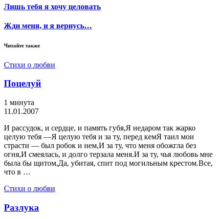
Лишь тебя я хочу целовать
Жди меня, и я вернусь…
Читайте также
Стихи о любви
Поцелуй
1 минута
11.01.2007
И рассудок, и сердце, и память губя,Я недаром так жарко
целую тебя —Я целую тебя и за ту, перед кемЯ таил мои
страсти — был робок и нем,И за ту, что меня обожгла без
огня,И смеялась, и долго терзала меня.И за ту, чья любовь мне
была бы щитом,Да, убитая, спит под могильным крестом.Все,
что в …
Стихи о любви
Разлука