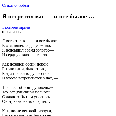
Стихи о любви
Я встретил вас — и все былое …
1 комментариев
01.04.2006
Я встретил вас — и все былое
В отжившем сердце ожило;
Я вспомнил время золотое—
И сердцу стало так тепло…
Как поздней осени порою
Бывают дни, бывает час,
Когда повеет вдруг весною
И что-то встрепенется в нас, —
Так, весь обвеян дуновеньем
Тех лет душевной полноты,
С давно забытым упоеньем
Смотрю на милые черты…
Как, после вековой разлуки,
Гляжу на вас, как бы во сне,—