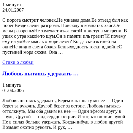
1 минута
24.01.2007
С порога смотрит человек,Не узнавая дома.Ее отъезд был как
побег.Везде следы разгрома. Повсюду в комнатах хаос.Он
меры разореньяНе замечает из-за слезИ приступа мигрени. В
ушах с утра какой-то шум.Он в памяти иль грезит?И почему
ему на умВсе мысль о море лезет? Когда сквозь иней на
окнеНе видно света божья,Безвыходность тоски вдвойнеС
пустыней моря схожа. Она …
Стихи о любви
Любовь пытаясь удержать …
1 минута
01.04.2006
Любовь пытаясь удержать, Берем как шпагу мы ее — Один
берет за рукоять, Другой берет за острие. Любовь пытаясь
оттолкнуть, Мы оба давим на нее — Один эфесом другу в
грудь, Другой — под сердце острие. И тот, кто лезвие рукой
Не в силах больше удержать, Когда-нибудь в любви другой
Возьмет охотно рукоять. И рук, …