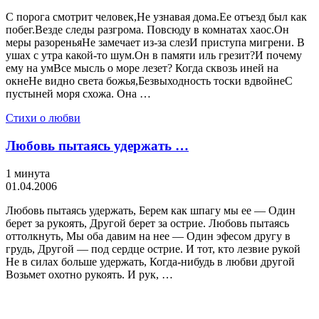
С порога смотрит человек,Не узнавая дома.Ее отъезд был как
побег.Везде следы разгрома. Повсюду в комнатах хаос.Он
меры разореньяНе замечает из-за слезИ приступа мигрени. В
ушах с утра какой-то шум.Он в памяти иль грезит?И почему
ему на умВсе мысль о море лезет? Когда сквозь иней на
окнеНе видно света божья,Безвыходность тоски вдвойнеС
пустыней моря схожа. Она …
Стихи о любви
Любовь пытаясь удержать …
1 минута
01.04.2006
Любовь пытаясь удержать, Берем как шпагу мы ее — Один
берет за рукоять, Другой берет за острие. Любовь пытаясь
оттолкнуть, Мы оба давим на нее — Один эфесом другу в
грудь, Другой — под сердце острие. И тот, кто лезвие рукой
Не в силах больше удержать, Когда-нибудь в любви другой
Возьмет охотно рукоять. И рук, …