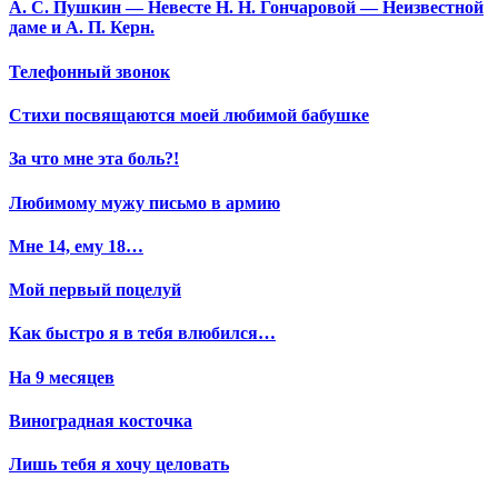
А. С. Пушкин — Невесте Н. Н. Гончаровой — Неизвестной
даме и А. П. Керн.
Телефонный звонок
Стихи посвящаются моей любимой бабушке
За что мне эта боль?!
Любимому мужу письмо в армию
Мне 14, ему 18…
Мой первый поцелуй
Как быстро я в тебя влюбился…
На 9 месяцев
Виноградная косточка
Лишь тебя я хочу целовать