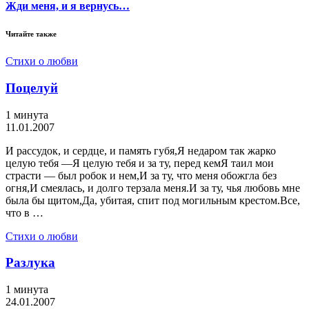
Жди меня, и я вернусь…
Читайте также
Стихи о любви
Поцелуй
1 минута
11.01.2007
И рассудок, и сердце, и память губя,Я недаром так жарко
целую тебя —Я целую тебя и за ту, перед кемЯ таил мои
страсти — был робок и нем,И за ту, что меня обожгла без
огня,И смеялась, и долго терзала меня.И за ту, чья любовь мне
была бы щитом,Да, убитая, спит под могильным крестом.Все,
что в …
Стихи о любви
Разлука
1 минута
24.01.2007