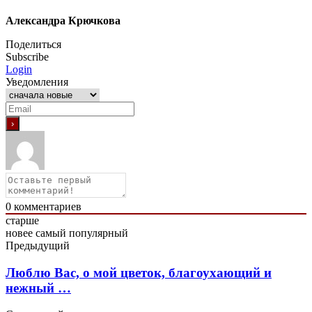
Александра Крючкова
Поделиться
Subscribe
Login
Уведомления
0
комментариев
старше
новее
самый популярный
Предыдущий
Люблю Вас, о мой цветок, благоухающий и
нежный …