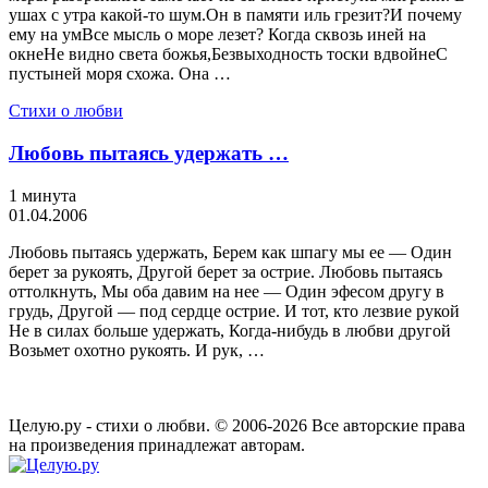
ушах с утра какой-то шум.Он в памяти иль грезит?И почему
ему на умВсе мысль о море лезет? Когда сквозь иней на
окнеНе видно света божья,Безвыходность тоски вдвойнеС
пустыней моря схожа. Она …
Стихи о любви
Любовь пытаясь удержать …
1 минута
01.04.2006
Любовь пытаясь удержать, Берем как шпагу мы ее — Один
берет за рукоять, Другой берет за острие. Любовь пытаясь
оттолкнуть, Мы оба давим на нее — Один эфесом другу в
грудь, Другой — под сердце острие. И тот, кто лезвие рукой
Не в силах больше удержать, Когда-нибудь в любви другой
Возьмет охотно рукоять. И рук, …
Целую.ру - стихи о любви. © 2006-2026 Все авторские права
на произведения принадлежат авторам.