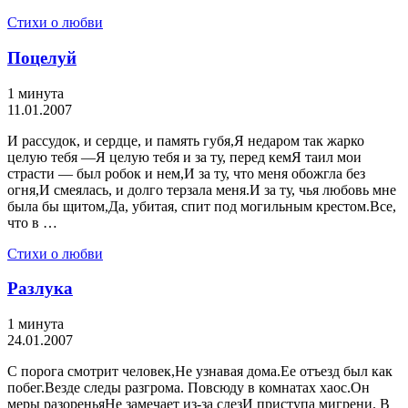
Стихи о любви
Поцелуй
1 минута
11.01.2007
И рассудок, и сердце, и память губя,Я недаром так жарко
целую тебя —Я целую тебя и за ту, перед кемЯ таил мои
страсти — был робок и нем,И за ту, что меня обожгла без
огня,И смеялась, и долго терзала меня.И за ту, чья любовь мне
была бы щитом,Да, убитая, спит под могильным крестом.Все,
что в …
Стихи о любви
Разлука
1 минута
24.01.2007
С порога смотрит человек,Не узнавая дома.Ее отъезд был как
побег.Везде следы разгрома. Повсюду в комнатах хаос.Он
меры разореньяНе замечает из-за слезИ приступа мигрени. В