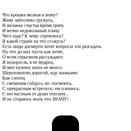
Что крошка мелкая я значу?
Живу заботливо тружусь,
В желанье счастья время трачу.
И вечно недовольный плачу.
Чего ищу? К чему стремлюсь?
В какой стране на что сгожусь?
Есть люди досмерти хотят вопросы эти разгадать.
Ну что до них пусть как хотят,
О всем серьезном рассуждают.
Я недоросль, я не мудрец,
И мне нужнее знать не много.
Шероховатою дорогой, иду шажками
Как слепец.
С смешным сойдусь ли- посмеюсь.
С прекрасным встречусь- им пленюсь,
С несчастным от души поплачу ,
И не стораюсь знать что ЗНАЧУ!