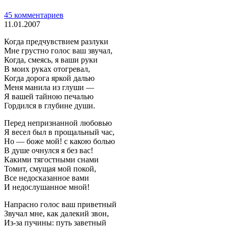
45 комментариев
11.01.2007
Когда предчувствием разлуки
Мне грустно голос ваш звучал,
Когда, смеясь, я ваши руки
В моих руках отогревал,
Когда дорога яркой далью
Меня манила из глуши —
Я вашей тайною печалью
Гордился в глубине души.
Перед непризнанной любовью
Я весел был в прощальный час,
Но — боже мой! с какою болью
В душе очнулся я без вас!
Какими тягостными снами
Томит, смущая мой покой,
Все недосказанное вами
И недослушанное мной!
Напрасно голос ваш приветный
Звучал мне, как далекий звон,
Из-за пучины: путь заветный