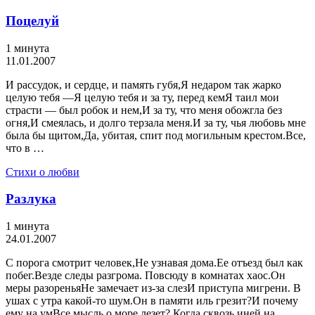
Поцелуй
1 минута
11.01.2007
И рассудок, и сердце, и память губя,Я недаром так жарко
целую тебя —Я целую тебя и за ту, перед кемЯ таил мои
страсти — был робок и нем,И за ту, что меня обожгла без
огня,И смеялась, и долго терзала меня.И за ту, чья любовь мне
была бы щитом,Да, убитая, спит под могильным крестом.Все,
что в …
Стихи о любви
Разлука
1 минута
24.01.2007
С порога смотрит человек,Не узнавая дома.Ее отъезд был как
побег.Везде следы разгрома. Повсюду в комнатах хаос.Он
меры разореньяНе замечает из-за слезИ приступа мигрени. В
ушах с утра какой-то шум.Он в памяти иль грезит?И почему
ему на умВсе мысль о море лезет? Когда сквозь иней на