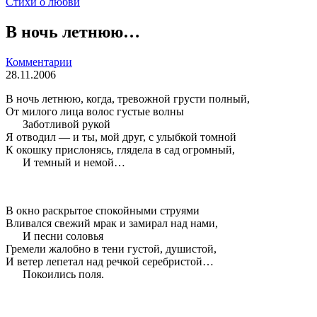
Стихи о любви
В ночь летнюю…
Комментарии
28.11.2006
В ночь летнюю, когда, тревожной грусти полный,
От милого лица волос густые волны
Заботливой рукой
Я отводил — и ты, мой друг, с улыбкой томной
К окошку прислонясь, глядела в сад огромный,
И темный и немой…
В окно раскрытое спокойными струями
Вливался свежий мрак и замирал над нами,
И песни соловья
Гремели жалобно в тени густой, душистой,
И ветер лепетал над речкой серебристой…
Покоились поля.