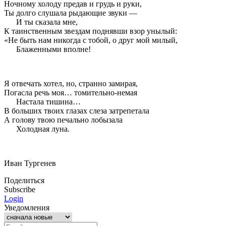
Ночному холоду предав и грудь и руки,
Ты долго слушала рыдающие звуки —
И ты сказала мне,
К таинственным звездам поднявши взор унылый:
«Не быть нам никогда с тобой, о друг мой милый,
Блаженными вполне!
Я отвечать хотел, но, странно замирая,
Погасла речь моя… томительно-немая
Настала тишина…
В больших твоих глазах слеза затрепетала
А голову твою печально лобызала
Холодная луна.
Иван Тургенев
Поделиться
Subscribe
Login
Уведомления