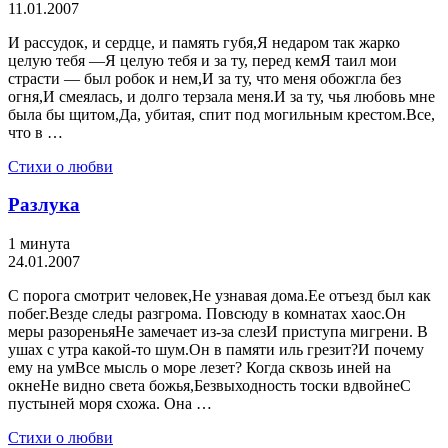
11.01.2007
И рассудок, и сердце, и память губя,Я недаром так жарко
целую тебя —Я целую тебя и за ту, перед кемЯ таил мои
страсти — был робок и нем,И за ту, что меня обожгла без
огня,И смеялась, и долго терзала меня.И за ту, чья любовь мне
была бы щитом,Да, убитая, спит под могильным крестом.Все,
что в …
Стихи о любви
Разлука
1 минута
24.01.2007
С порога смотрит человек,Не узнавая дома.Ее отъезд был как
побег.Везде следы разгрома. Повсюду в комнатах хаос.Он
меры разореньяНе замечает из-за слезИ приступа мигрени. В
ушах с утра какой-то шум.Он в памяти иль грезит?И почему
ему на умВсе мысль о море лезет? Когда сквозь иней на
окнеНе видно света божья,Безвыходность тоски вдвойнеС
пустыней моря схожа. Она …
Стихи о любви