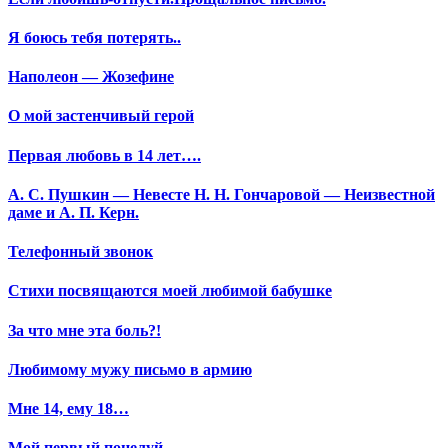
Я боюсь тебя потерять..
Наполеон — Жозефине
О мой застенчивый герой
Первая любовь в 14 лет….
А. С. Пушкин — Невесте Н. Н. Гончаровой — Неизвестной
даме и А. П. Керн.
Телефонный звонок
Стихи посвящаются моей любимой бабушке
За что мне эта боль?!
Любимому мужу письмо в армию
Мне 14, ему 18…
Мой первый поцелуй