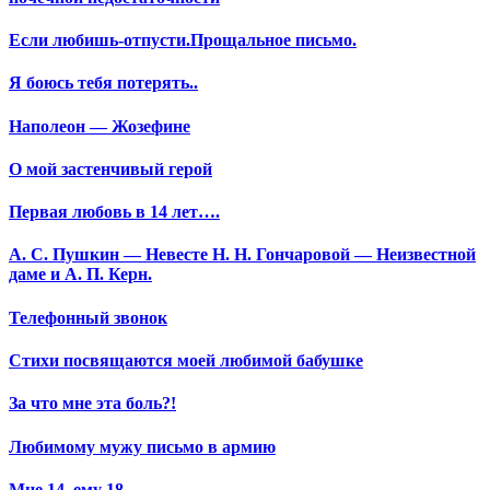
Если любишь-отпусти.Прощальное письмо.
Я боюсь тебя потерять..
Наполеон — Жозефине
О мой застенчивый герой
Первая любовь в 14 лет….
А. С. Пушкин — Невесте Н. Н. Гончаровой — Неизвестной
даме и А. П. Керн.
Телефонный звонок
Стихи посвящаются моей любимой бабушке
За что мне эта боль?!
Любимому мужу письмо в армию
Мне 14, ему 18…