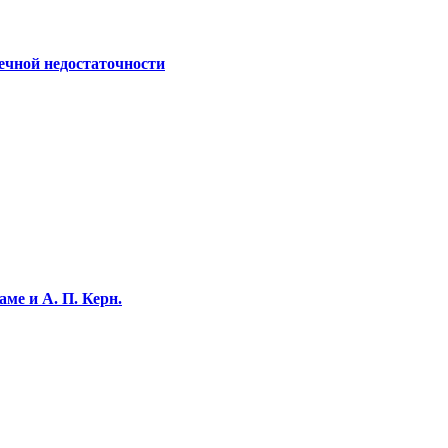
ечной недостаточности
ме и А. П. Керн.