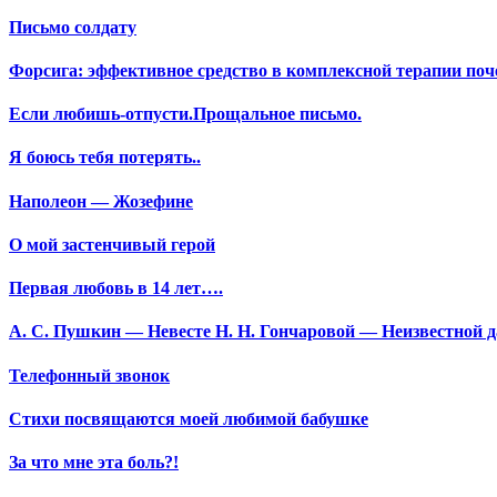
Письмо солдату
Форсига: эффективное средство в комплексной терапии поч
Если любишь-отпусти.Прощальное письмо.
Я боюсь тебя потерять..
Наполеон — Жозефине
О мой застенчивый герой
Первая любовь в 14 лет….
А. С. Пушкин — Невесте Н. Н. Гончаровой — Неизвестной да
Телефонный звонок
Стихи посвящаются моей любимой бабушке
За что мне эта боль?!