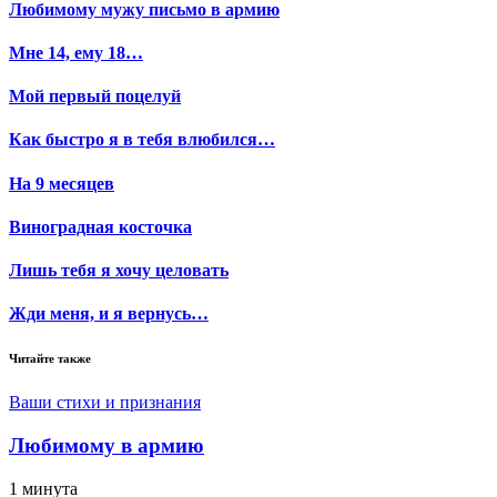
Любимому мужу письмо в армию
Мне 14, ему 18…
Мой первый поцелуй
Как быстро я в тебя влюбился…
На 9 месяцев
Виноградная косточка
Лишь тебя я хочу целовать
Жди меня, и я вернусь…
Читайте также
Ваши стихи и признания
Любимому в армию
1 минута