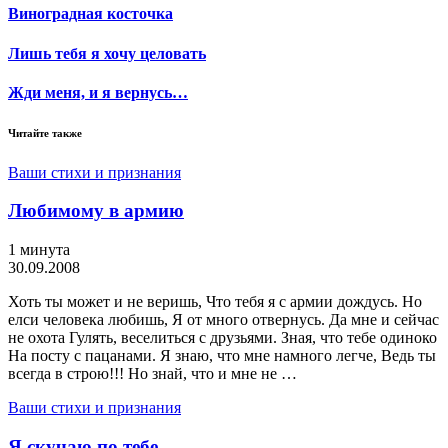
Виноградная косточка
Лишь тебя я хочу целовать
Жди меня, и я вернусь…
Читайте также
Ваши стихи и признания
Любимому в армию
1 минута
30.09.2008
Хоть ты может и не веришь, Что тебя я с армии дождусь. Но
елси человека любишь, Я от много отвернусь. Да мне и сейчас
не охота Гулять, веселиться с друзьями. Зная, что тебе одиноко
На посту с пацанами. Я знаю, что мне намного легче, Ведь ты
всегда в строю!!! Но знай, что и мне не …
Ваши стихи и признания
Я скучаю по тебе …