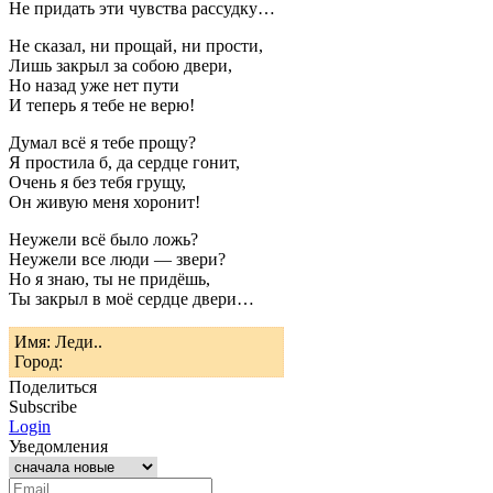
Не придать эти чувства рассудку…
Не сказал, ни прощай, ни прости,
Лишь закрыл за собою двери,
Но назад уже нет пути
И теперь я тебе не верю!
Думал всё я тебе прощу?
Я простила б, да сердце гонит,
Очень я без тебя грущу,
Он живую меня хоронит!
Неужели всё было ложь?
Неужели все люди — звери?
Но я знаю, ты не придёшь,
Ты закрыл в моё сердце двери…
Имя: Леди..
Город:
Поделиться
Subscribe
Login
Уведомления