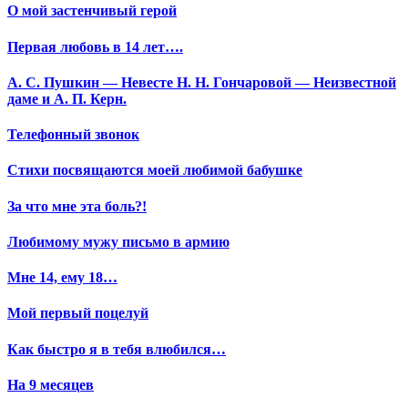
О мой застенчивый герой
Первая любовь в 14 лет….
А. С. Пушкин — Невесте Н. Н. Гончаровой — Неизвестной
даме и А. П. Керн.
Телефонный звонок
Стихи посвящаются моей любимой бабушке
За что мне эта боль?!
Любимому мужу письмо в армию
Мне 14, ему 18…
Мой первый поцелуй
Как быстро я в тебя влюбился…
На 9 месяцев