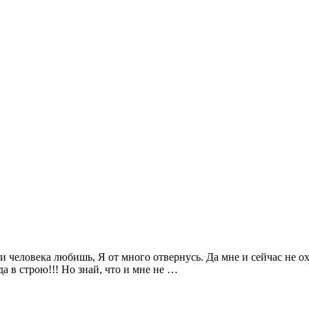
и человека любишь, Я от много отвернусь. Да мне и сейчас не охо
да в строю!!! Но знай, что и мне не …