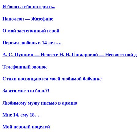
Я боюсь тебя потерять..
Наполеон — Жозефине
О мой застенчивый герой
Первая любовь в 14 лет….
А. С. Пушкин — Невесте Н. Н. Гончаровой — Неизвестной да
Телефонный звонок
Стихи посвящаются моей любимой бабушке
За что мне эта боль?!
Любимому мужу письмо в армию
Мне 14, ему 18…
Мой первый поцелуй