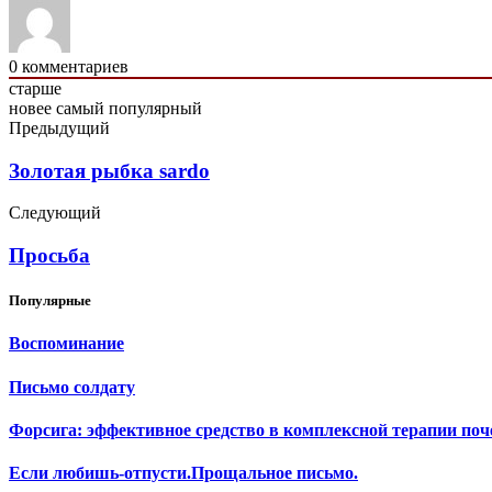
0
комментариев
старше
новее
самый популярный
Предыдущий
Золотая рыбка sardo
Следующий
Просьба
Популярные
Воспоминание
Письмо солдату
Форсига: эффективное средство в комплексной терапии поч
Если любишь-отпусти.Прощальное письмо.